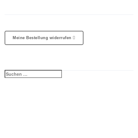
Bestellung Widerrufen
Um Ihre Bestellung / Buchung zu Widerrufen klicken Sie auf
diesen Button und füllen Sie das Formular aus.
Meine Bestellung widerrufen
Suche
Suchen
nach:
© 2017-2026
HORN
COLOR Multimedia GmbH